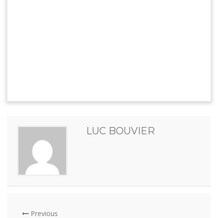
LUC BOUVIER
Previous