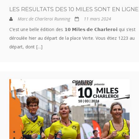
LES RÉSULTATS DES 10 MILES SONT EN LIGNE
Marc de Charleroi Running
11 mars 2024
C’est une belle édition des 𝟭𝟬 𝗠𝗶𝗹𝗲𝘀 𝗱𝗲 𝗖𝗵𝗮𝗿𝗹𝗲𝗿𝗼𝗶 qui s’est
déroulée hier au départ de la place Verte. Vous étiez 1223 au
départ, dont […]