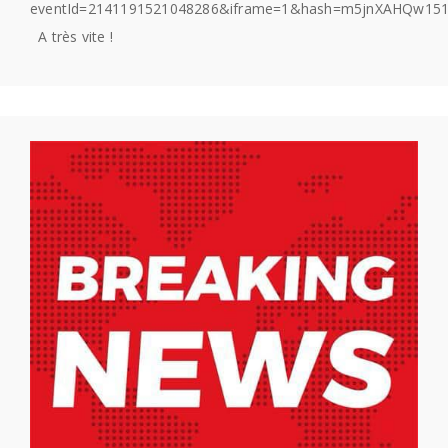
eventId=2141191521048286&iframe=1&hash=m5jnXAHQw15
A très vite !