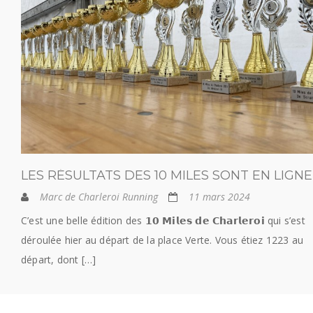
LES RÉSULTATS DES 10 MILES SONT EN LIGNE
Marc de Charleroi Running
11 mars 2024
C’est une belle édition des 𝟭𝟬 𝗠𝗶𝗹𝗲𝘀 𝗱𝗲 𝗖𝗵𝗮𝗿𝗹𝗲𝗿𝗼𝗶 qui s’est
déroulée hier au départ de la place Verte. Vous étiez 1223 au
départ, dont […]