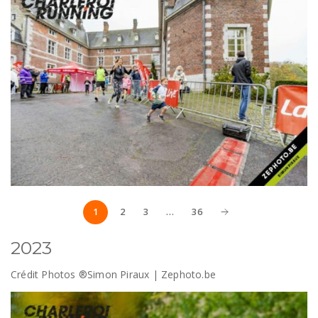
1
2
3
…
36
2023
Crédit Photos ®Simon Piraux | Zephoto.be