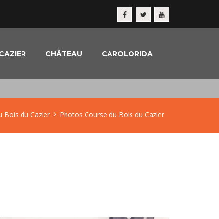
CAZIER
CHÂTEAU
CAROLORIDA
u Bois du Cazier
Photos Course du Bois du Cazier