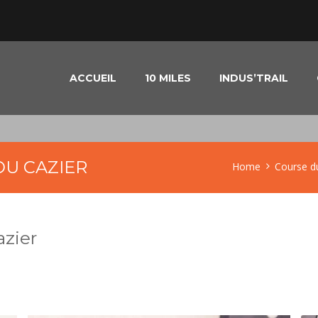
ACCUEIL
10 MILES
INDUS’TRAIL
DU CAZIER
Home
Course d
azier