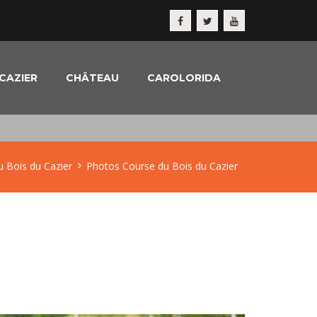
CAZIER
CHÂTEAU
CAROLORIDA
u Bois du Cazier
Photos Course du Bois du Cazier