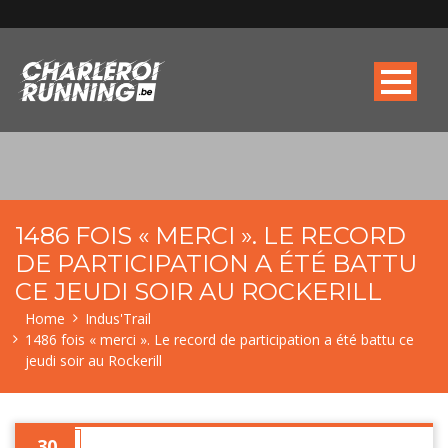
1486 FOIS « MERCI ». LE RECORD
DE PARTICIPATION A ÉTÉ BATTU
CE JEUDI SOIR AU ROCKERILL
Home
Indus'Trail
1486 fois « merci ». Le record de participation a été battu ce
jeudi soir au Rockerill
30