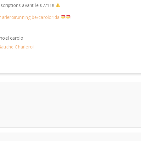
nscriptions avant le 07/11!!
arleroirunning.be/carolorida
noel carolo
Gauche Charleroi