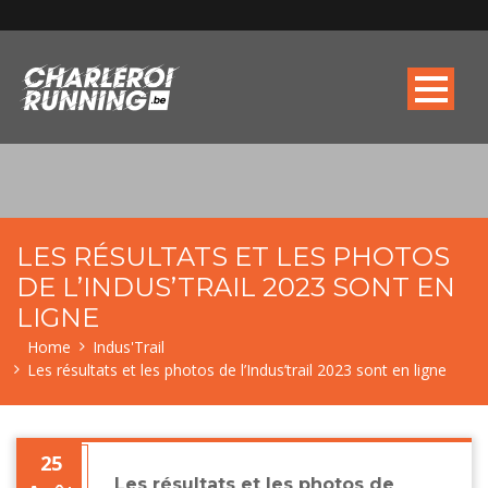
LES RÉSULTATS ET LES PHOTOS
DE L’INDUS’TRAIL 2023 SONT EN
LIGNE
Home
Indus'Trail
Les résultats et les photos de l’Indus’trail 2023 sont en ligne
25
Les résultats et les photos de