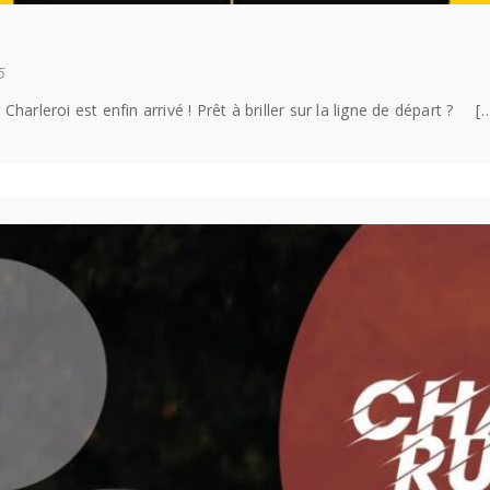
5
e Charleroi est enfin arrivé ! Prêt à briller sur la ligne de départ ? [