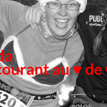
da
courant au ♥ de