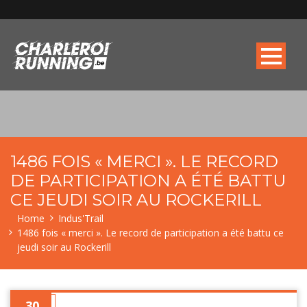
1486 FOIS « MERCI ». LE RECORD
DE PARTICIPATION A ÉTÉ BATTU
CE JEUDI SOIR AU ROCKERILL
Home
Indus'Trail
1486 fois « merci ». Le record de participation a été battu ce
jeudi soir au Rockerill
30